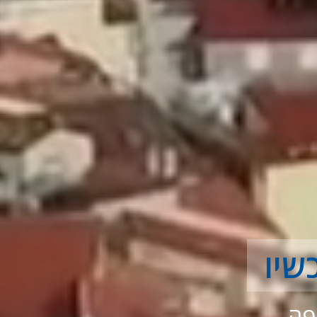
שיו
פה