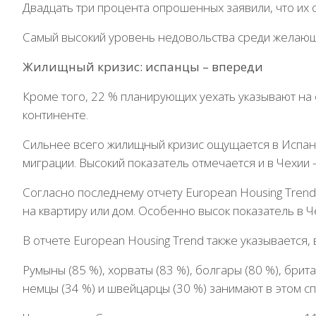
Двадцать три процента опрошенных заявили, что их о
Самый высокий уровень недовольства среди желающих 
Жилищный кризис: испанцы – впереди
Кроме того, 22 % планирующих уехать указывают на 
континенте.
Сильнее всего жилищный кризис ощущается в Испании
миграции. Высокий показатель отмечается и в Чехии 
Согласно последнему отчету European Housing Trend
на квартиру или дом. Особенно высок показатель в Че
В отчете European Housing Trend также указывается,
Румыны (85 %), хорваты (83 %), болгары (80 %), брит
немцы (34 %) и швейцарцы (30 %) занимают в этом с