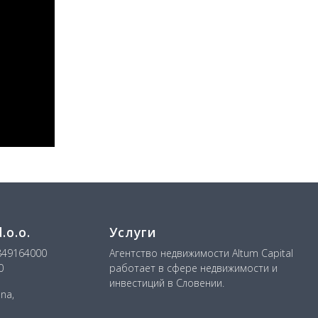
o.o.
Услуги
849164000
Агентство недвижимости Altum Capital
0
работает в сфере недвижимости и
инвестиций в Словении.
ana,