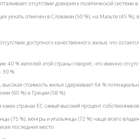
тталкивает отсутствие доверия к политической системе в
уехать отмечен в Словакии (50 %), на Мальте (45 %), в
отсутствие доступного качественного жилья, что остает
: 40 % жителей этой страны говорят, что именно отсутс
– 30 %.
, высокая стоимость жилья сдерживает 64 % потенциальны
хии (60 %) и Греции (58 %).
 в каких странах ЕС самый высокий процент собственников
анцы (75 %), венгры и итальянцы (72 %) чаще всего владе
писке последнее место.