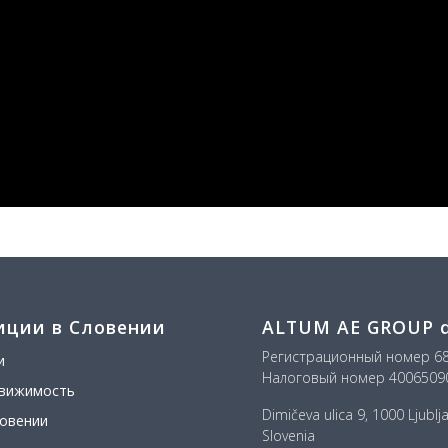
иции в Словении
ALTUM AE GROUP d.
Регистрационный номер 6
и
Налоговый номер 4006509
движимость
Dimičeva ulica 9, 1000 Ljublj
ловении
Slovenia