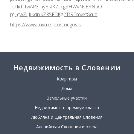
fbclid=IwAR3-uy5stKZccg9HWvNsE3NuO-
rgLgwZLJiKdpKZRSFBKg2TtREmvxt8q-o
https://www.mvn.e-prostor.gov.si
Недвижимость в Словении
Квартиры
Дома
Земельные участки
Недвижимость премиум класса
Любляна и Центральная Словения
Альпийская Словения и озера