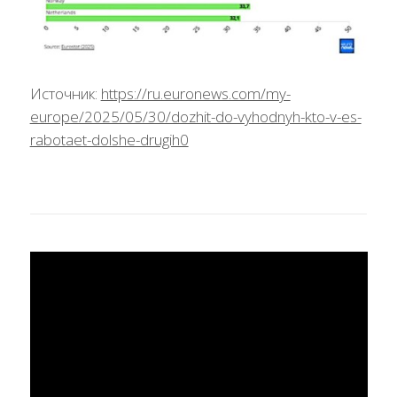
Источник:
https://ru.euronews.com/my-
europe/2025/05/30/dozhit-do-vyhodnyh-kto-v-es-
rabotaet-dolshe-drugih0