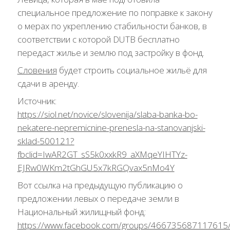
специальное предложение по поправке к закону
о мерах по укреплению стабильности банков, в
соответствии с которой DUTB бесплатно
передаст жилье и землю под застройку в фонд.
Словения
будет строить социальное жильё для
сдачи в аренду.
Источник:
https://siol.net/novice/slovenija/slaba-banka-bo-
nekatere-nepremicnine-prenesla-na-stanovanjski-
sklad-500121?
fbclid=IwAR2GT_sS5k0xxkR9_aXMqeYIHTYz-
EJRw0WKm2tGhGU5x7kRGQvax5nMo4Y
Вот ссылка на предыдущую публикацию о
предложении левых о передаче земли в
Национальный жилищный фонд:
https://www.facebook.com/groups/466735687117615