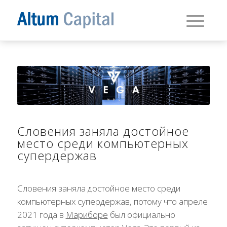
Словения заняла достойное
место среди компьютерных
супердержав
Словения заняла достойное место среди
компьютерных супердержав, потому что апреле
2021 года в
Мариборе
был официально