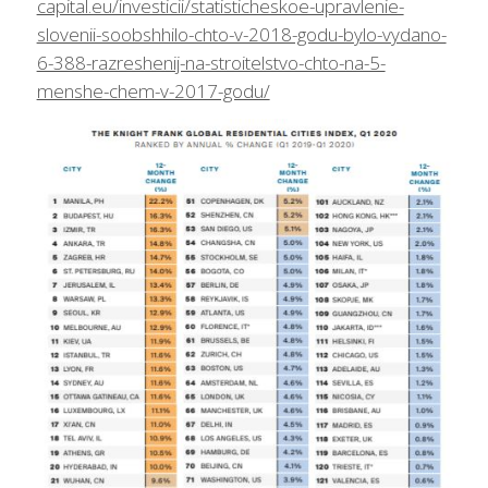
capital.eu/investicii/statisticheskoe-upravlenie-
slovenii-soobshhilo-chto-v-2018-godu-bylo-vydano-
6-388-razreshenij-na-stroitelstvo-chto-na-5-
menshe-chem-v-2017-godu/