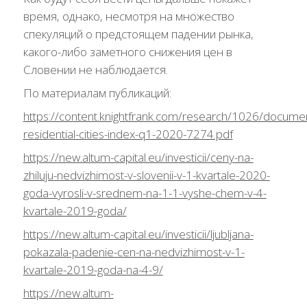
время, однако, несмотря на множество
спекуляций о предстоящем падении рынка,
какого-либо заметного снижения цен в
Словении не наблюдается.
По материалам публикаций:
https://content.knightfrank.com/research/1026/documen
residential-cities-index-q1-2020-7274.pdf
https://new.altum-capital.eu/investicii/ceny-na-
zhiluju-nedvizhimost-v-slovenii-v-1-kvartale-2020-
goda-vyrosli-v-srednem-na-1-1-vyshe-chem-v-4-
kvartale-2019-goda/
https://new.altum-capital.eu/investicii/ljubljana-
pokazala-padenie-cen-na-nedvizhimost-v-1-
kvartale-2019-goda-na-4-9/
https://new.altum-