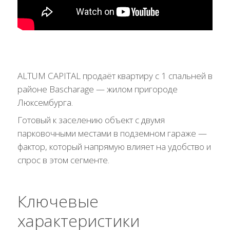
ALTUM CAPITAL продаёт квартиру с 1 спальней в
районе Bascharage — жилом пригороде
Люксембурга.
Готовый к заселению объект с двумя
парковочными местами в подземном гараже —
фактор, который напрямую влияет на удобство и
спрос в этом сегменте.
Ключевые
характеристики