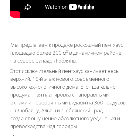
Мы предлагаем к продаже роскошный пентхаус
площадью более 200 м² в динамичном районе
на северо-западе Любляны.
Этот исключительный пентхаус занимает весь
верхний, 15-й этаж нового современного
высокотехнологичного дома. Его тщательно
продуманная планировка с панорамными
окнами и невероятными видами на 360 градусов
на Любляну, Альпы и Люблянский Град –
создают ощущение абсолютного уединения и
превосходства над городом.