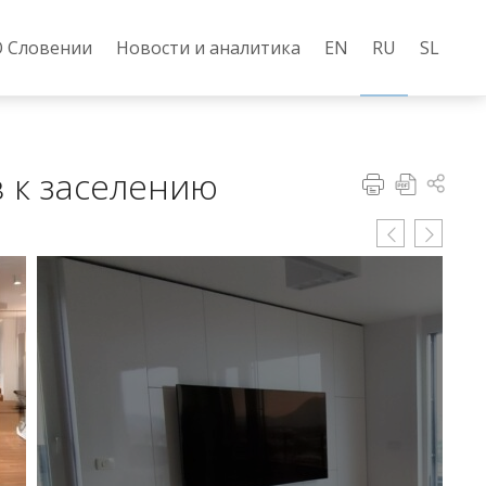
О Словении
Новости и аналитика
EN
RU
SL
в к заселению