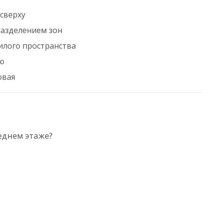
 сверху
разделением зон
илого пространства
ию
овая
еднем этаже?