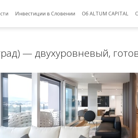
сти
Инвестиции в Словении
Об ALTUM CAPITAL
град) — двухуровневый, гото