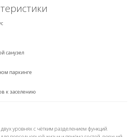
теристики
ус
ой санузел
ном паркинге
ов к заселению
двух уровнях с чётким разделением функций.
для повседневной жизни и приёма гостей, верхний