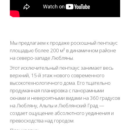
Мы предлагаем к продаже роскошный пентхаус
площадью более 200 м² в динамичном районе
на северо-западе Любляны.
Этот исключительный пентхаус занимает весь
верхний, 15-й этаж нового современного
высокотехнологичного дома. Его тщательно
продуманная планировка с панорамными
окнами и невероятными видами на 360 градусов
на Любляну, Альпы и Люблянский Град —
создает ощущение абсолютного уединения и
превосходства над городом.