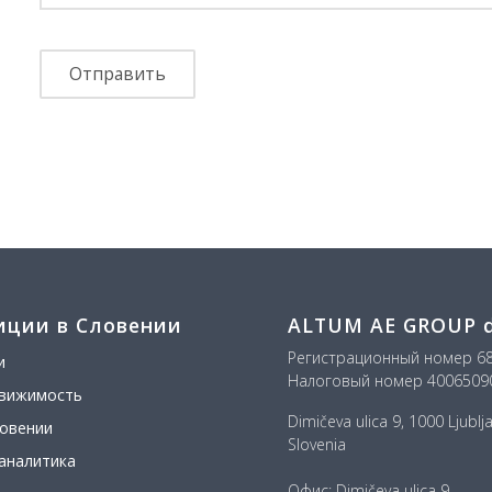
иции в Словении
ALTUM AE GROUP d.
Регистрационный номер 6
и
Налоговый номер 4006509
движимость
Dimičeva ulica 9, 1000 Ljublj
ловении
Slovenia
 аналитика
Офис: Dimičeva ulica 9,