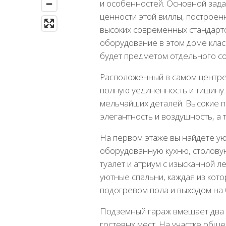
и особенностей. Основной зад
ценности этой виллы, построенн
высоких современных стандарто
оборудование в этом доме клас
будет предметом отдельного со
Расположенный в самом центре 
полную уединенность и тишину.
мельчайших деталей. Высокие
элегантность и воздушность, а
На первом этаже вы найдете ую
оборудованную кухню, столову
туалет и атриум с изысканной 
уютные спальни, каждая из кот
подогревом пола и выходом на 
Подземный гараж вмещает два 
гостевых мест. На участке общ