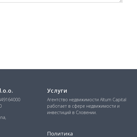
o.o.
Услуги
849164000
Агентство недвижимости Altum Capital
0
работает в сфере недвижимости и
инвестиций в Словении.
ana,
Политика