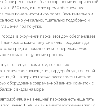
ачей при реставрации было сохранение исторической
ой в 1830 году, и в то же время обеспечение
в функциональности и комфорта. Весь интерьер и
са люкс. Оно уникально, тщательно подобрано и
глашения при покупке.
города, в окружении парка, этот дом обеспечивает
 Планировка комнат внутри виллы продумана до
 потолки придают помещениям непередаваемую
 также создают ощущение простора.
тную гостиную с камином, полностью
ю, технические помещения, гардеробную, гостевой
лестницей. На верхнем этаже расположены четыре
орых оборудована современной ванной комнатой с
балкон с видом на море.
автомобиля, а на внешней парковке есть еще пять
ей площадью 1 686 м2 вы найдете ухоженный парк с