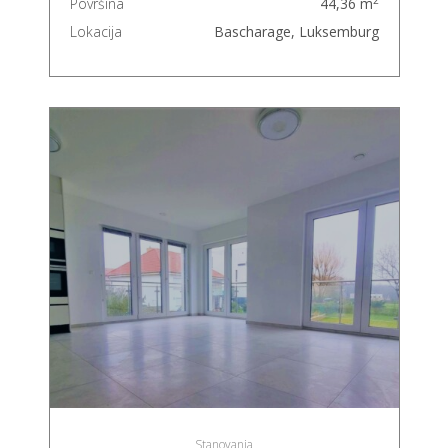
2
Površina
44,36 m
Lokacija
Bascharage, Luksemburg
Stanovanja