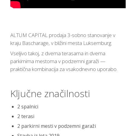
ALTUM CAPITAL prodaja 3-sobno stanovanje v
kraju Bascharage, v bližini mesta Luksemburg.
Vseljivo takoj, z dvema terasama in dvema
parkirnima mestoma v podzemni garaži —
praktična kombinacija za vsakodnevno uporabo.
Ključne značilnosti
2 spalnici
2 terasi
2 parkirni mesti v podzemni garaži
Stavba iz leta 2019