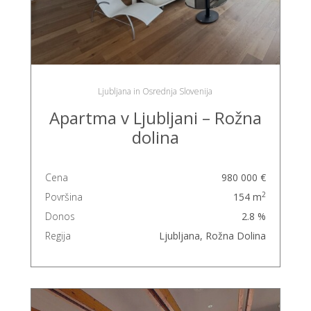
Ljubljana in Osrednja Slovenija
Apartma v Ljubljani – Rožna
dolina
Cena
980 000 €
2
Površina
154 m
Donos
2.8 %
Regija
Ljubljana, Rožna Dolina