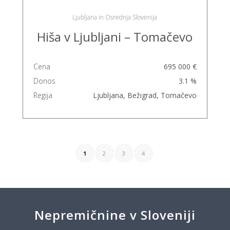
Ljubljana in Osrednja Slovenija
Hiša v Ljubljani – Tomačevo
Cena
695 000 €
Donos
3.1 %
Regija
Ljubljana, Bežigrad, Tomačevo
1
2
3
4
Nepremičnine v Sloveniji