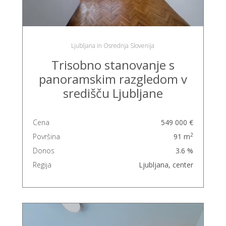
Ljubljana in Osrednja Slovenija
Trisobno stanovanje s
panoramskim razgledom v
središču Ljubljane
Cena
549 000 €
2
Površina
91 m
Donos
3.6 %
Regija
Ljubljana, center