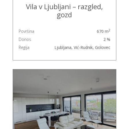
Vila v Ljubljani – razgled,
gozd
2
Površina
670 m
Donos
2 %
Regija
Ljubljana, Vić-Rudnik, Golovec