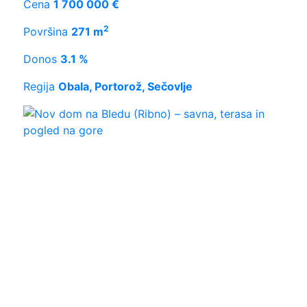
Cena
1 700 000 €
2
Površina
271 m
Donos
3.1 %
Regija
Obala, Portorož, Sečovlje