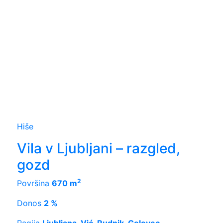
Hiše
Vila v Ljubljani – razgled,
gozd
2
Površina
670 m
Donos
2 %