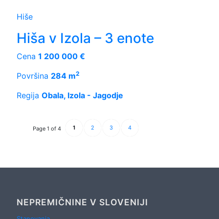
Hiše
Hiša v Izola – 3 enote
Cena
1 200 000 €
2
Površina
284 m
Regija
Obala, Izola - Jagodje
1
2
3
4
Page 1 of 4
NEPREMIČNINE V SLOVENIJI
Stanovanja