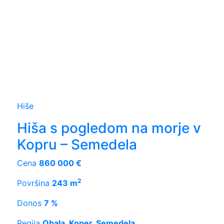
Hiše
Hiša s pogledom na morje v
Kopru – Semedela
Cena
860 000 €
2
Površina
243 m
Donos
7 %
Regija
Obala, Koper, Semedela