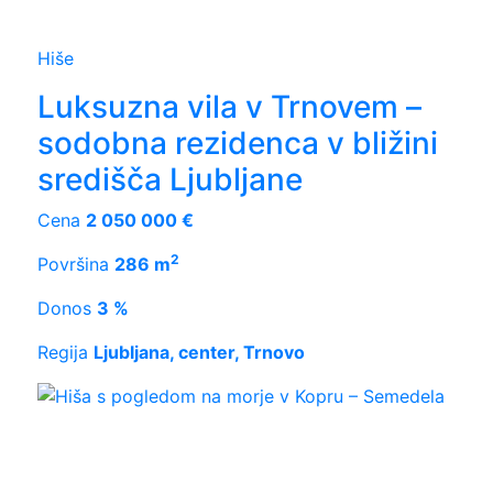
Hiše
Luksuzna vila v Trnovem –
sodobna rezidenca v bližini
središča Ljubljane
Cena
2 050 000 €
2
Površina
286 m
Donos
3 %
Regija
Ljubljana, center, Trnovo