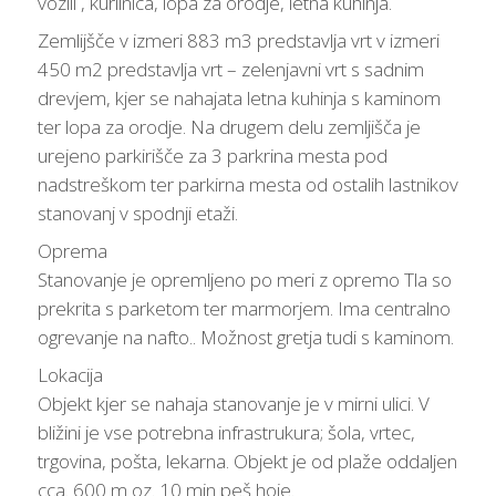
vozili , kurilnica, lopa za orodje, letna kuhinja.
Zemlijšče v izmeri 883 m3 predstavlja vrt v izmeri
450 m2 predstavlja vrt – zelenjavni vrt s sadnim
drevjem, kjer se nahajata letna kuhinja s kaminom
ter lopa za orodje. Na drugem delu zemljišča je
urejeno parkirišče za 3 parkrina mesta pod
nadstreškom ter parkirna mesta od ostalih lastnikov
stanovanj v spodnji etaži.
Oprema
Stanovanje je opremljeno po meri z opremo Tla so
prekrita s parketom ter marmorjem. Ima centralno
ogrevanje na nafto.. Možnost gretja tudi s kaminom.
Lokacija
Objekt kjer se nahaja stanovanje je v mirni ulici. V
bližini je vse potrebna infrastrukura; šola, vrtec,
trgovina, pošta, lekarna. Objekt je od plaže oddaljen
cca. 600 m oz. 10 min peš hoje.