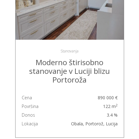
Stanovanja
Moderno štirisobno
stanovanje v Luciji blizu
Portoroža
Cena
890 000 €
2
Površina
122 m
Donos
3.4 %
Lokacija
Obala, Portorož, Lucija