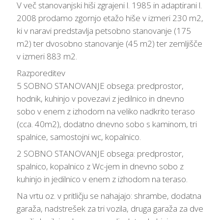
V več stanovanjski hiši zgrajeni l. 1985 in adaptirani l.
2008 prodamo zgornjo etažo hiše v izmeri 230 m2,
ki v naravi predstavlja petsobno stanovanje (175
m2) ter dvosobno stanovanje (45 m2) ter zemljišče
v izmeri 883 m2.
Razporeditev
5 SOBNO STANOVANJE obsega: predprostor,
hodnik, kuhinjo v povezavi z jedilnico in dnevno
sobo v enem z izhodom na veliko nadkrito teraso
(cca. 40m2), dodatno dnevno sobo s kaminom, tri
spalnice, samostojni wc, kopalnico.
2 SOBNO STANOVANJE obsega: predprostor,
spalnico, kopalnico z Wc-jem in dnevno sobo z
kuhinjo in jedilnico v enem z izhodom na teraso.
Na vrtu oz. v pritličju se nahajajo: shrambe, dodatna
garaža, nadstrešek za tri vozila, druga garaža za dve