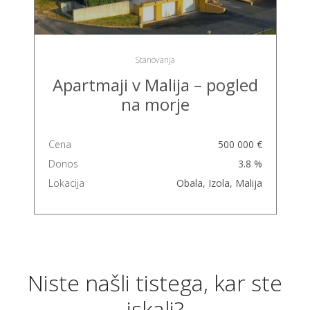
Stanovanja
Apartmaji v Malija – pogled
na morje
Cena
500 000 €
Donos
3.8 %
Lokacija
Obala, Izola, Malija
Niste našli tistega, kar ste
iskali?