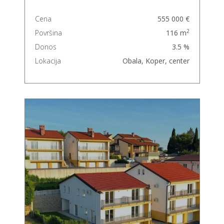
Cena
555 000 €
2
Površina
116 m
Donos
3.5 %
Lokacija
Obala, Koper, center