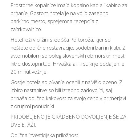
Prostorne kopalnice imajo kopalno kad ali kabino za
prhanje. Gostom hotela je na voljo zasebno
parkirno mesto, sprejemna recepcija z
zajtrkovalnico.
Hotel leži v bližini središča Portoroža, kjer so
neštete odlične restavracije, sodobni bari in klubi. Z
avtomobilom so poleg slovenskih obmorskih mest
hitro dostopni tudi Hrvaška ali Trst, ki je oddaljen le
20 minut vožnje.
Gostje hotela so bivanje ocenili z najvišjo oceno. Z
izbiro nastanitve so bili izredno zadovoljni, saj
prinaša odlično kakovost za svojo ceno v primerjavi
z drugimi ponudniki
PRIDOBLJENO JE GRADBENO DOVOLJENJE ŠE ZA
DVE ETAŽI.
Odlična investicijska priložnost.