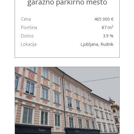
garažno parkirno mesto
Cena
465 000 €
2
Površina
87 m
Donos
3.9 %
Lokacija
Ljubljana, Rudnik