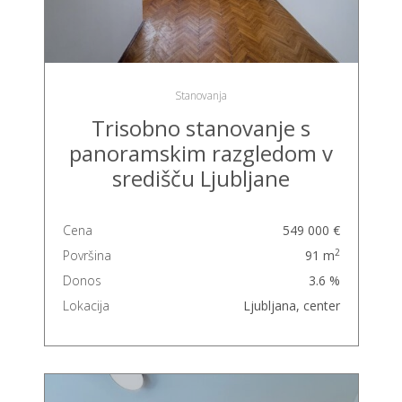
Stanovanja
Trisobno stanovanje s
panoramskim razgledom v
središču Ljubljane
Cena
549 000 €
2
Površina
91 m
Donos
3.6 %
Lokacija
Ljubljana, center