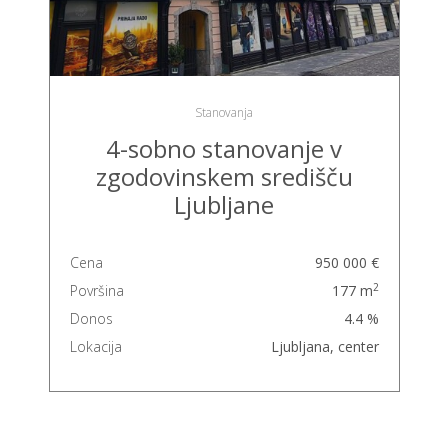
Stanovanja
4-sobno stanovanje v
zgodovinskem središču
Ljubljane
Cena
950 000 €
2
Površina
177 m
Donos
4.4 %
Lokacija
Ljubljana, center