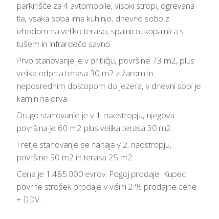
parkirišče za 4 avtomobile, visoki stropi, ogrevana
tla, vsaka soba ima kuhinjo, dnevno sobo z
izhodom na veliko teraso, spalnico, kopalnica s
tušem in infrardečo savno.
Prvo stanovanje je v pritličju, površine 73 m2, plus
velika odprta terasa 30 m2 z žarom in
neposrednim dostopom do jezera, v dnevni sobi je
kamin na drva.
Drugo stanovanje je v 1. nadstropju, njegova
površina je 60 m2 plus velika terasa 30 m2.
Tretje stanovanje se nahaja v 2. nadstropju,
površine 50 m2 in terasa 25 m2.
Cena je 1.485.000 evrov. Pogoj prodaje: Kupec
povrne strošek prodaje v višini 2 % prodajne cene
+ DDV.