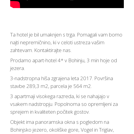
Ta hotel je bil umaknjen s trga. Pomagali vam bomo
najti nepremičnino, ki v celoti ustreza vašim
zahtevam. Kontaktirajte nas.
Prodamo apart-hotel 4* v Bohinju, 3 min hoje od
jezera.
3-nadstropna hiša zgrajena leta 2017. Površina
stavbe 289,3 m2, parcela je 564 m2.
3 apartmaji visokega razreda, ki se nahajajo v
vsakem nadstropju. Popolnoma so opremljeni za
sprejem in kvaliteten počitek gostov.
Objekt ima panoramska okna s pogledom na
Bohinjsko jezero, okoliške gore, Vogel in Triglav,