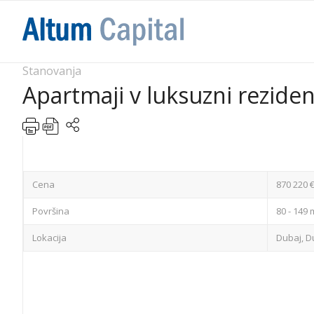
Stanovanja
Apartmaji v luksuzni reziden
Cena
870 220 
Površina
80 - 149 
Lokacija
Dubaj, Du