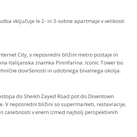
ba vključuje le 2- in 3-sobne apartmaje v velikosti
ternet City, v neposredni bližini metro postaje in
ana italijanska znamka Pininfarina. Iconic Tower bo
tehnične dovršenosti in udobnega bivalnega okolja.
ga dostopa do Sheikh Zayed Road pot do Downtown
 V neposredni bližini so supermarketi, restavracije,
 in zasebnosti v enem izmed najbolj perspektivnih