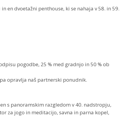
n en dvoetažni penthouse, ki se nahaja v 58. in 59.
ob podpisu pogodbe, 25 % med gradnjo in 50 % ob
 pa opravlja naš partnerski ponudnik.
bazen s panoramskim razgledom v 40. nadstropju,
tor za jogo in meditacijo, savna in parna kopel,