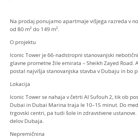
Na prodaj ponujamo apartmaje višjega razreda v novi
od 80 m² do 149 m
².
O projektu
Iconic Tower je 66-nadstropni stanovanjski nebotični
glavne prometne žile emirata – Sheikh Zayed Road. Ar
postal najvišja stanovanjska stavba v Dubaju in bo 
Lokacija
Iconic Tower se nahaja v četrti Al Sufouh 2, tik ob
Dubai in Dubai Marina traja le 10–15 minut. Do medna
trgovski centri, pa tudi šole in zdravstvene ustano
delov Dubaja.
Nepremičnina