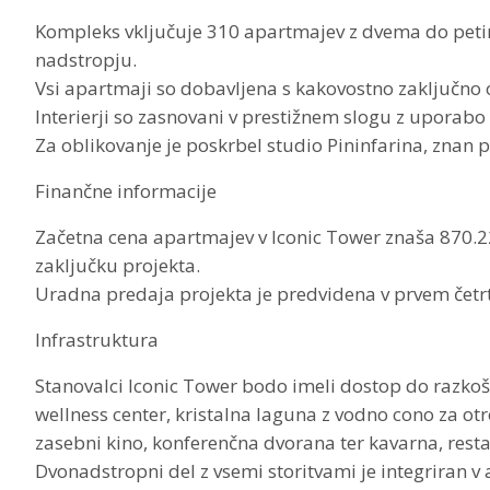
Kompleks vključuje 310 apartmajev z dvema do petimi 
nadstropju.
Vsi apartmaji so dobavljena s kakovostno zaključno
Interierji so zasnovani v prestižnem slogu z uporab
Za oblikovanje je poskrbel studio Pininfarina, znan p
Finančne informacije
Začetna cena apartmajev v Iconic Tower znaša 870.2
zaključku projekta.
Uradna predaja projekta je predvidena v prvem četrt
Infrastruktura
Stanovalci Iconic Tower bodo imeli dostop do razkoš
wellness center, kristalna laguna z vodno cono za otr
zasebni kino, konferenčna dvorana ter kavarna, resta
Dvonadstropni del z vsemi storitvami je integriran v 