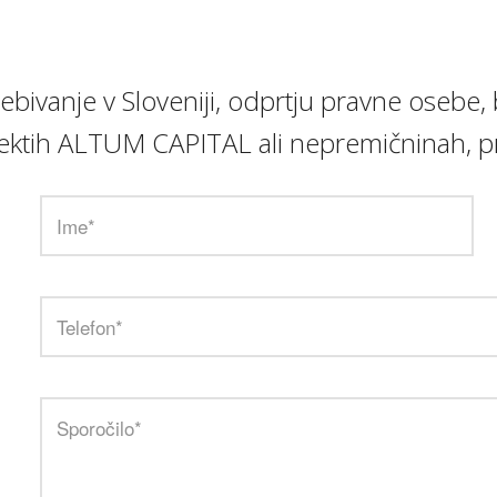
prebivanje v Sloveniji, odprtju pravne ose
rojektih ALTUM CAPITAL ali nepremičninah, pr