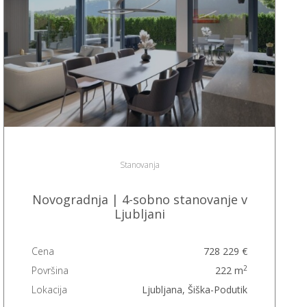
Stanovanja
Novogradnja | 4-sobno stanovanje v
Ljubljani
Cena
728 229 €
2
Površina
222 m
Lokacija
Ljubljana, Šiška-Podutik