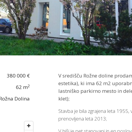
380 000 €
V središču Rožne doline prodam
estetika), ki ima 62 m2 uporabn
2
62 m
lastniško parkirno mesto in del
 Rožna Dolina
klet);
Stavba je bila zgrajena leta 1955,
prenovljena leta 2013;
V hiši je pet stanovanj in en poslov