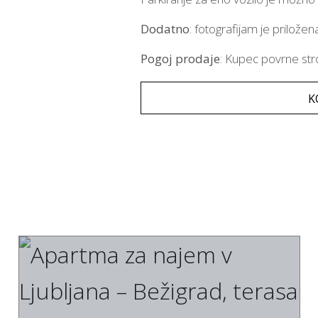
Dodatno
: fotografijam je prilož
Pogoj prodaje
: Kupec povrne str
K