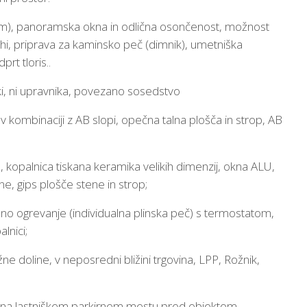
0 m), panoramska okna in odlična osončenost, možnost
ehi, priprava za kaminsko peč (dimnik), umetniška
rt tloris..
ški, ni upravnika, povezano sosedstvo
 kombinaciji z AB slopi, opečna talna plošča in strop, AB
n, kopalnica tiskana keramika velikih dimenzij, okna ALU,
e, gips plošče stene in strop;
lno ogrevanje (individualna plinska peč) s termostatom,
lnici;
ne doline, v neposredni bližini trgovina, LPP, Rožnik,
o na lastniškem parkirnem mestu pred objektom.