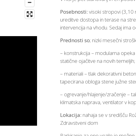
Posebnosti:
visoki stropovi (3,1
ureditve dostopa in terase na str
intervencija na vhodu. Sedaj ima odp
Prednosti so
; nizki mesečni stro
– konstrukcija – modularna opeka v
statične ojačitve na novih temeljih;
– materiali – tlak dekorativni beto
tapecirana obloga stene južne sten
– ogrevanje/hlajenje/zračenje – ta
klimatska naprava, ventilator v kopa
Lokacija:
nahaja se v središču Rož
Zdravstveni dom
Parkiranje za eno vozilo je možn