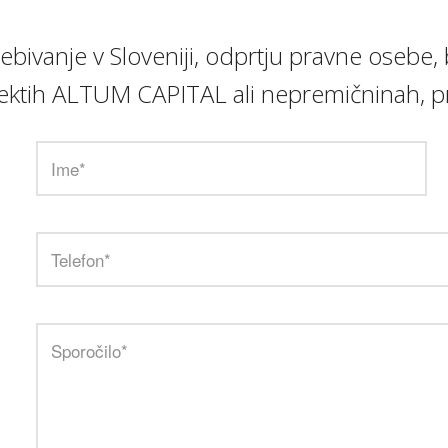
prebivanje v Sloveniji, odprtju pravne ose
rojektih ALTUM CAPITAL ali nepremičninah, pr