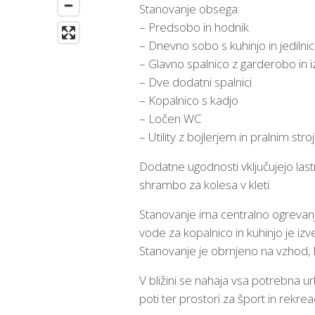
Stanovanje obsega:
– Predsobo in hodnik
– Dnevno sobo s kuhinjo in jedilni
– Glavno spalnico z garderobo in
– Dve dodatni spalnici
– Kopalnico s kadjo
– Ločen WC
– Utility z bojlerjem in pralnim str
Dodatne ugodnosti vključujejo las
shrambo za kolesa v kleti.
Stanovanje ima centralno ogrevanje
vode za kopalnico in kuhinjo je izve
Stanovanje je obrnjeno na vzhod, 
V bližini se nahaja vsa potrebna ur
poti ter prostori za šport in rekreac