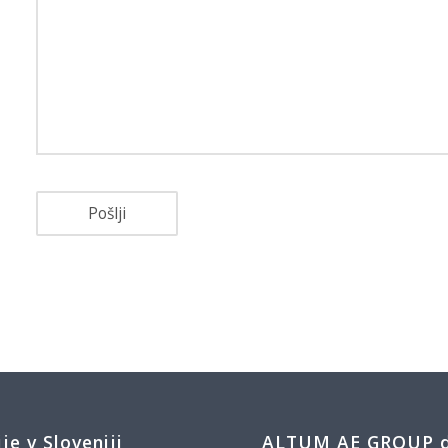
ije v Sloveniji
ALTUM AE GROUP d.