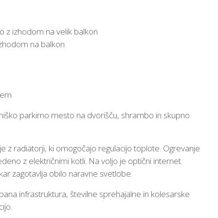
co z izhodom na velik balkon
 izhodom na balkon
ojem
tniško parkirno mesto na dvorišču, shrambo in skupno
 z radiatorji, ki omogočajo regulacijo toplote. Ogrevanje
deno z električnimi kotli. Na voljo je optični internet.
kar zagotavlja obilo naravne svetlobe.
bana infrastruktura, številne sprehajalne in kolesarske
ijo.