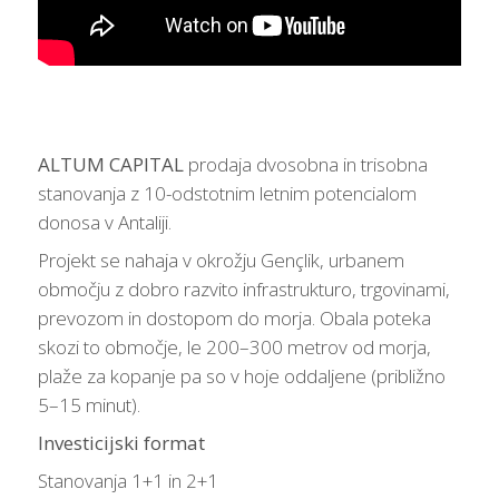
ALTUM CAPITAL
prodaja dvosobna in trisobna
stanovanja z 10-odstotnim letnim potencialom
donosa v Antaliji.
Projekt se nahaja v okrožju Gençlik, urbanem
območju z dobro razvito infrastrukturo, trgovinami,
prevozom in dostopom do morja. Obala poteka
skozi to območje, le 200–300 metrov od morja,
plaže za kopanje pa so v hoje oddaljene (približno
5–15 minut).
Investicijski format
Stanovanja 1+1 in 2+1