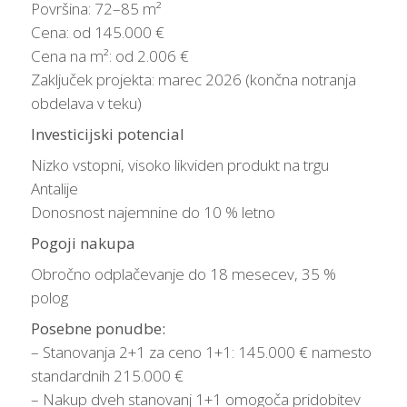
Površina: 72–85 m²
Cena: od 145.000 €
Cena na m²: od 2.006 €
Zaključek projekta: marec 2026 (končna notranja
obdelava v teku)
Investicijski potencial
Nizko vstopni, visoko likviden produkt na trgu
Antalije
Donosnost najemnine do 10 % letno
Pogoji nakupa
Obročno odplačevanje do 18 mesecev, 35 %
polog
Posebne ponudbe:
– Stanovanja 2+1 za ceno 1+1: 145.000 € namesto
standardnih 215.000 €
– Nakup dveh stanovanj 1+1 omogoča pridobitev