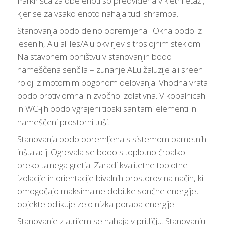
Parkirišča za obe enoti so predvidena v kletni etaži,
kjer se za vsako enoto nahaja tudi shramba.
Stanovanja bodo delno opremljena. Okna bodo iz
lesenih, Alu ali les/Alu okvirjev s troslojnim steklom.
Na stavbnem pohištvu v stanovanjih bodo
nameščena senčila – zunanje ALu žaluzije ali sreen
roloji z motornim pogonom delovanja. Vhodna vrata
bodo protivlomna in zvočno izolativna. V kopalnicah
in WC-jih bodo vgrajeni tipski sanitarni elementi in
nameščeni prostorni tuši.
Stanovanja bodo opremljena s sistemom pametnih
inštalacij. Ogrevala se bodo s toplotno črpalko
preko talnega gretja. Zaradi kvalitetne toplotne
izolacije in orientacije bivalnih prostorov na način, ki
omogočajo maksimalne dobitke sončne energije,
objekte odlikuje zelo nizka poraba energije.
Stanovanje z atrijem se nahaja v pritličju. Stanovanju