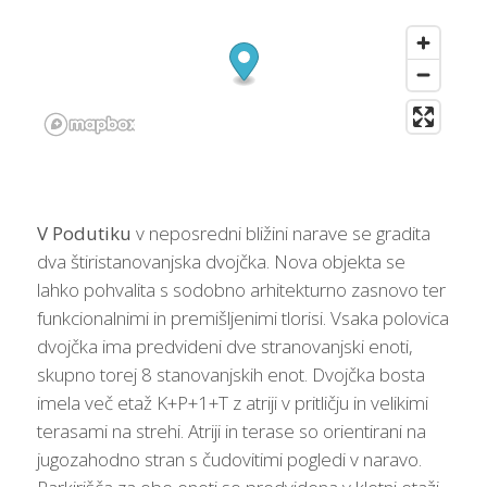
V Podutiku
v neposredni bližini narave se gradita
dva štiristanovanjska dvojčka. Nova objekta se
lahko pohvalita s sodobno arhitekturno zasnovo ter
funkcionalnimi in premišljenimi tlorisi. Vsaka polovica
dvojčka ima predvideni dve stranovanjski enoti,
skupno torej 8 stanovanjskih enot. Dvojčka bosta
imela več etaž K+P+1+T z atriji v pritličju in velikimi
terasami na strehi. Atriji in terase so orientirani na
jugozahodno stran s čudovitimi pogledi v naravo.