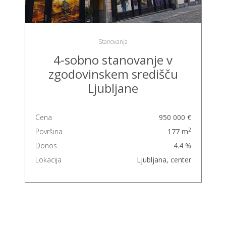
Stanovanja
4-sobno stanovanje v
zgodovinskem središču
Ljubljane
Cena
950 000 €
2
Površina
177 m
Donos
4.4 %
Lokacija
Ljubljana, center