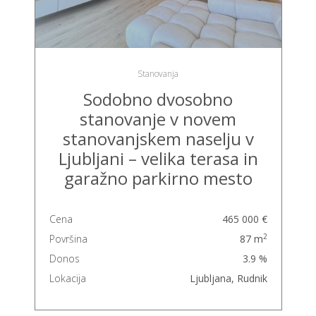
Stanovanja
Sodobno dvosobno
stanovanje v novem
stanovanjskem naselju v
Ljubljani – velika terasa in
garažno parkirno mesto
Cena
465 000 €
2
Površina
87 m
Donos
3.9 %
Lokacija
Ljubljana, Rudnik