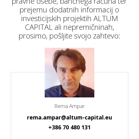
pravne osebe, bančnega računa ter
prejemu dodatnih informacij o
investicijskih projektih ALTUM
CAPITAL ali nepremičninah,
prosimo, pošljite svojo zahtevo:
Rema Ampar
rema.ampar@altum-capital.eu
+386 70 480 131