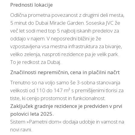
Prednosti lokacije
Odlična prometna povezanost z drugimi deli mesta,
5 minut do Dubai Miracle Garden. Soseska JVC že
več let sodi med top 5 najbolj iskanih predelov za
oddajo v najem. V neposredni bližini je že
vzpostavljena vsa mestna infrastruktura za bivanje,
veliko zelenja, nasproti rezidence pa je velik park.
To je redkost za Dubaj.
Značilnosti nepremičnin, cena in plačilni načrt
Trenutno so na voljo samo še 3-sobna stanovanja
velikosti od 110 do 147 m² s premišljenimi tlorisi za
tiste, ki cenijo prostornost in funkcionalnost.
Zaključek gradnje rezidence je predviden v prvi
polovici leta 2025.
Sistem »Pametni dom« dodaja udobje in varnost na
novi ravni.