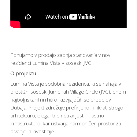
Ponujamo v prodajo zadnja stanovanja v novi
rezidenci Lumina Vista v soseski JVC.
O projektu
Lumina Vista je sodobna rezidenca, ki se nahaja v
prestižni soseski Jumeirah Village Circle (JVC), enem
najbolj iskanih in hitro razvijajočih se predelov
Dubaja. Projekt združuje prefinjeno in hkrati strogo
arhitekturo, elegantne notranjosti in lastno
infrastrukturo, kar ustvarja harmoničen prostor za
bivanje in investicije.