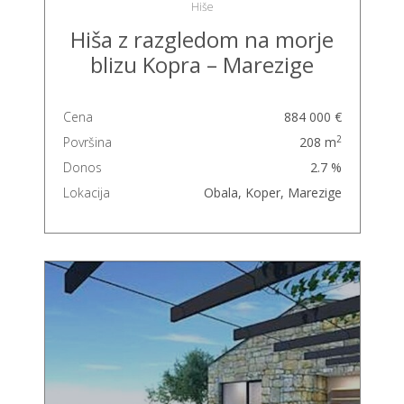
Hiše
Hiša z razgledom na morje
blizu Kopra – Marezige
Cena
884 000 €
2
Površina
208 m
Donos
2.7 %
Lokacija
Obala, Koper, Marezige