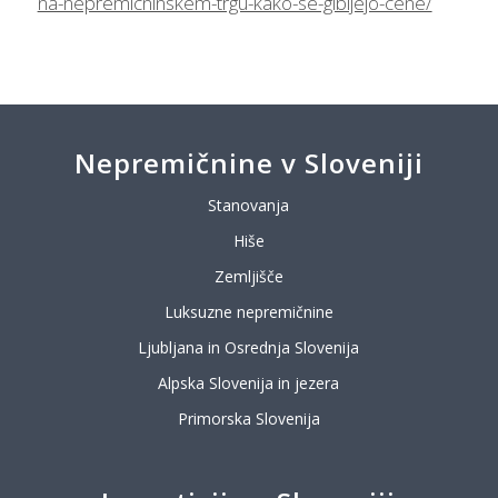
na-nepremicninskem-trgu-kako-se-gibljejo-cene/
Nepremičnine v Sloveniji
Stanovanja
Hiše
Zemljišče
Luksuzne nepremičnine
Ljubljana in Osrednja Slovenija
Alpska Slovenija in jezera
Primorska Slovenija