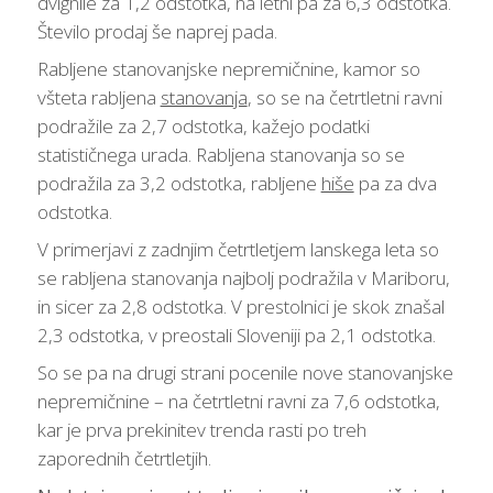
dvignile za 1,2 odstotka, na letni pa za 6,3 odstotka.
Število prodaj še naprej pada.
Rabljene stanovanjske nepremičnine, kamor so
všteta rabljena
stanovanja
, so se na četrtletni ravni
podražile za 2,7 odstotka, kažejo podatki
statističnega urada. Rabljena stanovanja so se
podražila za 3,2 odstotka, rabljene
hiše
pa za dva
odstotka.
V primerjavi z zadnjim četrtletjem lanskega leta so
se rabljena stanovanja najbolj podražila v Mariboru,
in sicer za 2,8 odstotka. V prestolnici je skok znašal
2,3 odstotka, v preostali Sloveniji pa 2,1 odstotka.
So se pa na drugi strani pocenile nove stanovanjske
nepremičnine – na četrtletni ravni za 7,6 odstotka,
kar je prva prekinitev trenda rasti po treh
zaporednih četrtletjih.