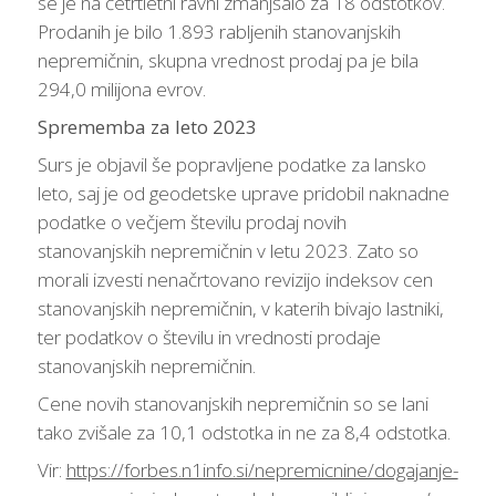
se je na četrtletni ravni zmanjšalo za 18 odstotkov.
Prodanih je bilo 1.893 rabljenih stanovanjskih
nepremičnin, skupna vrednost prodaj pa je bila
294,0 milijona evrov.
Sprememba za leto 2023
Surs je objavil še popravljene podatke za lansko
leto, saj je od geodetske uprave pridobil naknadne
podatke o večjem številu prodaj novih
stanovanjskih nepremičnin v letu 2023. Zato so
morali izvesti nenačrtovano revizijo indeksov cen
stanovanjskih nepremičnin, v katerih bivajo lastniki,
ter podatkov o številu in vrednosti prodaje
stanovanjskih nepremičnin.
Cene novih stanovanjskih nepremičnin so se lani
tako zvišale za 10,1 odstotka in ne za 8,4 odstotka.
Vir:
https://forbes.n1info.si/nepremicnine/dogajanje-