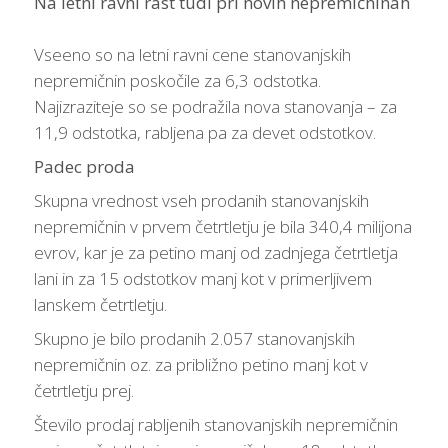
Na letni ravni rast tudi pri novih nepremičninah
Vseeno so na letni ravni cene stanovanjskih
nepremičnin poskočile za 6,3 odstotka.
Najizraziteje so se podražila nova stanovanja – za
11,9 odstotka, rabljena pa za devet odstotkov.
Padec proda
Skupna vrednost vseh prodanih stanovanjskih
nepremičnin v prvem četrtletju je bila 340,4 milijona
evrov, kar je za petino manj od zadnjega četrtletja
lani in za 15 odstotkov manj kot v primerljivem
lanskem četrtletju.
Skupno je bilo prodanih 2.057 stanovanjskih
nepremičnin oz. za približno petino manj kot v
četrtletju prej.
Število prodaj rabljenih stanovanjskih nepremičnin