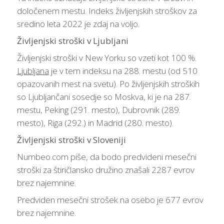
določenem mestu. Indeks življenjskih stroškov za
sredino leta 2022 je zdaj na voljo.
Življenjski stroški v Ljubljani
Življenjski stroški v New Yorku so vzeti kot 100 %.
Ljubljana
je v tem indeksu na 288. mestu (od 510
opazovanih mest na svetu). Po življenjskih stroških
so Ljubljančani sosedje so Moskva, ki je na 287.
mestu, Peking (291. mesto), Dubrovnik (289.
mesto), Riga (292.) in Madrid (280. mesto).
Življenjski stroški v Sloveniji
Numbeo.com piše, da bodo predvideni mesečni
stroški za štiričlansko družino znašali 2287 evrov
brez najemnine.
Predviden mesečni strošek na osebo je 677 evrov
brez najemnine.