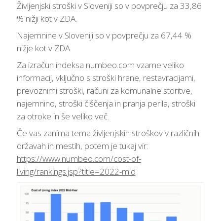
Življenjski stroški v Sloveniji so v povprečju za 33,86
% nižji kot v ZDA.
Najemnine v Sloveniji so v povprečju za 67,44 %
nižje kot v ZDA.
Za izračun indeksa numbeo.com vzame veliko
informacij, vključno s stroški hrane, restavracijami,
prevoznimi stroški, računi za komunalne storitve,
najemnino, stroški čiščenja in pranja perila, stroški
za otroke in še veliko več.
Če vas zanima tema življenjskih stroškov v različnih
državah in mestih, potem je tukaj vir:
https://www.numbeo.com/cost-of-
living/rankings.jsp?title=2022-mid