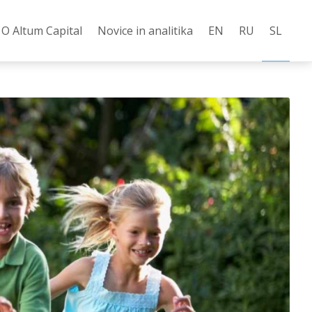
О Altum Capital
Novice in analitika
EN
RU
SL