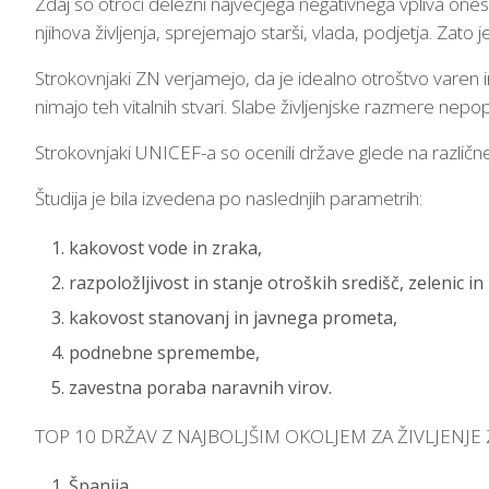
Zdaj so otroci deležni največjega negativnega vpliva onesna
njihova življenja, sprejemajo starši, vlada, podjetja. Za
Strokovnjaki ZN verjamejo, da je idealno otroštvo varen in
nimajo teh vitalnih stvari. Slabe življenjske razmere nep
Strokovnjaki UNICEF-a so ocenili države glede na različne 
Študija je bila izvedena po naslednjih parametrih:
kakovost vode in zraka,
razpoložljivost in stanje otroških središč, zelenic in
kakovost stanovanj in javnega prometa,
podnebne spremembe,
zavestna poraba naravnih virov.
TOP 10 DRŽAV Z NAJBOLJŠIM OKOLJEM ZA ŽIVLJENJE
Španija