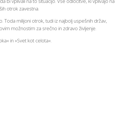
i vplivali na to situacijo. Vse odločitve, ki vplivajo na
ših otrok zavestna.
Toda milijoni otrok, tudi iz najbolj uspešnih držav,
ihovim možnostim za srečno in zdravo življenje.
oka« in »Svet kot celota«.