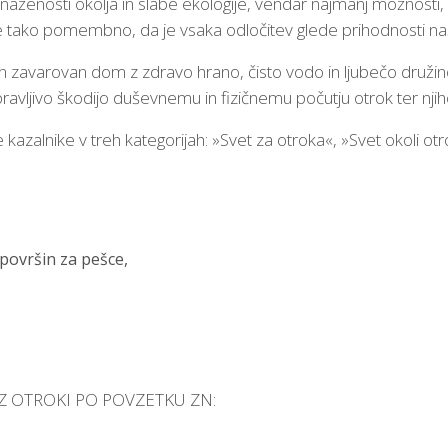
ženosti okolja in slabe ekologije, vendar najmanj možnosti, da b
to je tako pomembno, da je vsaka odločitev glede prihodnosti na
 zavarovan dom z zdravo hrano, čisto vodo in ljubečo družino. 
opravljivo škodijo duševnemu in fizičnemu počutju otrok ter nj
kazalnike v treh kategorijah: »Svet za otroka«, »Svet okoli otr
 površin za pešce,
 Z OTROKI PO POVZETKU ZN: