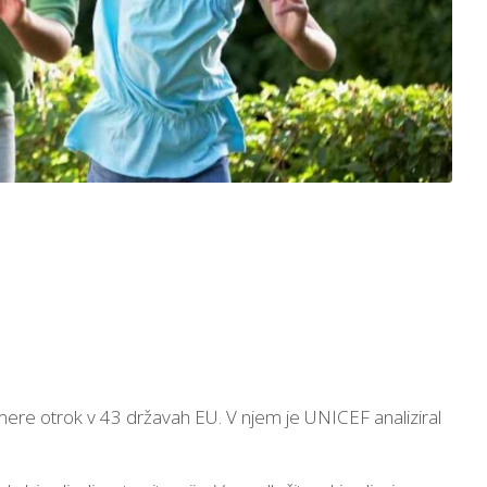
zmere otrok v 43 državah EU. V njem je UNICEF analiziral