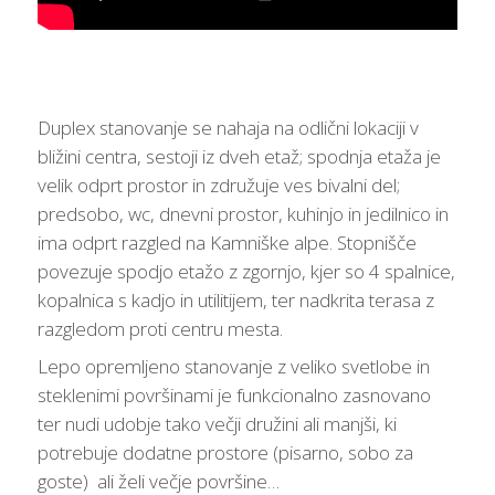
Duplex stanovanje se nahaja na odlični lokaciji v
bližini centra, sestoji iz dveh etaž; spodnja etaža je
velik odprt prostor in združuje ves bivalni del;
predsobo, wc, dnevni prostor, kuhinjo in jedilnico in
ima odprt razgled na Kamniške alpe. Stopnišče
povezuje spodjo etažo z zgornjo, kjer so 4 spalnice,
kopalnica s kadjo in utilitijem, ter nadkrita terasa z
razgledom proti centru mesta.
Lepo opremljeno stanovanje z veliko svetlobe in
steklenimi površinami je funkcionalno zasnovano
ter nudi udobje tako večji družini ali manjši, ki
potrebuje dodatne prostore (pisarno, sobo za
goste) ali želi večje površine…