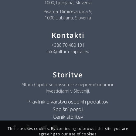
1000, Ljubljana, Slovenia
Pisarna:
Dimičeva ulica 9,
1000 Ljubljana, Slovenia
Kontakti
+386 70 480 131
info@altum-capital.eu
Storitve
Altum Capital se posvetuje z nepremičninami in
investicijami v Sloveniji.
Pravilnik o varstvu osebnih podatkov
Spolšni pogoji
Cenik storitev
This site uses cookies. By continuing to browse the site, you are
agreeing to our use of cookies.