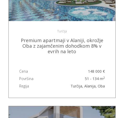
Turčija
Premium apartmaji v Alaniji, okrožje
Oba z zajamčenim dohodkom 8% v
evrih na leto
Cena
148 000 €
2
Površina
51 - 134 m
Regija
Turčija, Alanija, Oba