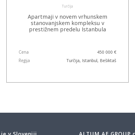
Turčija
Apartmaji v novem vrhunskem
stanovanjskem kompleksu v
prestižnem predelu Istanbula
Cena
450 000 €
Regija
Turčija, Istanbul, Bešiktaš
ije v Sloveniji
ALTUM AE GROUP d.