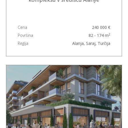
Cena
240 000 €
2
Površina
82 - 174 m
Regija
Alanja, Saraj, Turčija