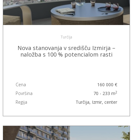
Turčija
Nova stanovanja v središču Izmirja –
naložba s 100 % potencialom rasti
Cena
160 000 €
2
Površina
70 - 233 m
Regija
Turčija, Izmir, center