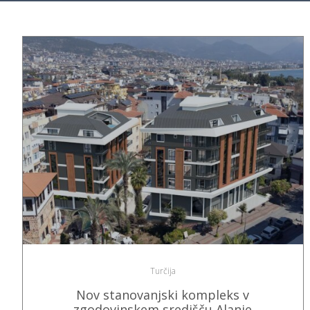
Turčija
Nov stanovanjski kompleks v
zgodovinskem središču Alanje