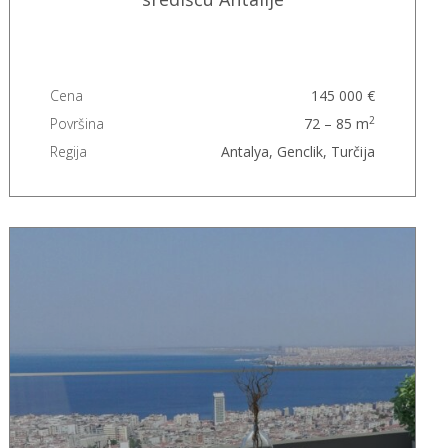
Cena
145 000 €
2
Površina
72 – 85 m
Regija
Antalya, Genclik, Turčija