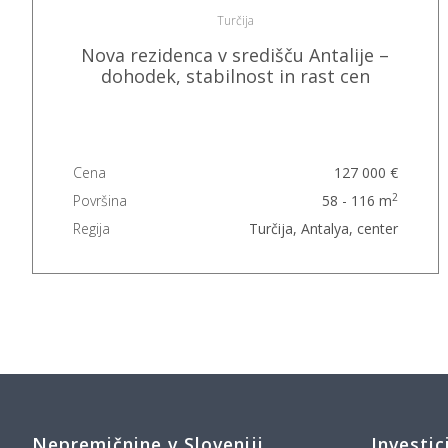
Turčija
Nova rezidenca v središču Antalije –
dohodek, stabilnost in rast cen
Cena
127 000 €
2
Površina
58 - 116 m
Regija
Turčija, Antalya, center
Nepremičnine v Sloveniji
Investic