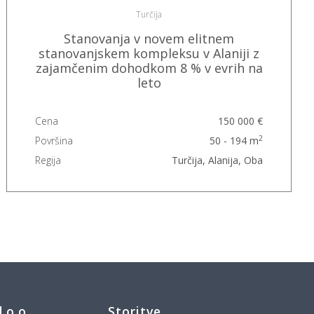
Turčija
Stanovanja v novem elitnem
stanovanjskem kompleksu v Alaniji z
zajamčenim dohodkom 8 % v evrih na
leto
Cena
150 000 €
2
Površina
50 - 194 m
Regija
Turčija, Alanija, Oba
o.o.
Storitve