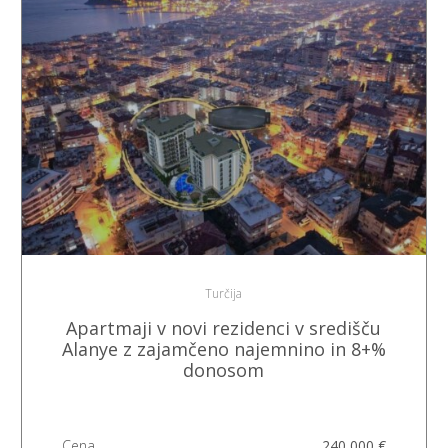
Turčija
Apartmaji v novi rezidenci v središču
Alanye z zajamčeno najemnino in 8+%
donosom
Cena
240 000 €