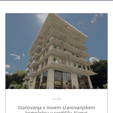
Turčija
Stanovanja v novem stanovanjskem
kompleksu v središču Alanye