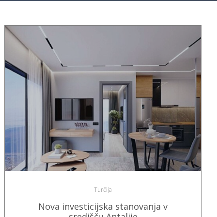
Turčija
Nova investicijska stanovanja v
središču Antalije