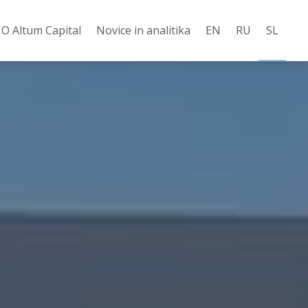
О Altum Capital
Novice in analitika
EN
RU
SL