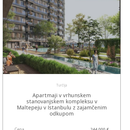
Turčija
Apartmaji v vrhunskem
stanovanjskem kompleksu v
Maltepeju v Istanbulu z zajamčenim
odkupom
Cena
244 000 €